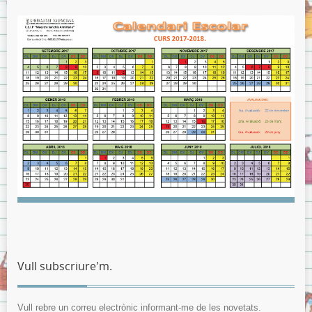
Menjador
Normes del menjador.
Menús del menjador.
Model de tíquet de menjador.
AMPA
ITACA
ITACA per les famílies
Sol·licitud d’accés a «Itaca Familia»
ITACA pels docents
Avís Legal
Sobre la Protecció de Dades.
Vull subscriure'm.
Vull rebre un correu electrònic informant-me de les novetats.