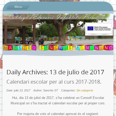
Menu
Inici
Sobre l’escola
Documents del Centre:
Per què «Sanchis Almiñano»?
L’ombú: el nostre preciós arbre
On és l’escola?
Quí som?
Daily Archives:
13 de julio de 2017
Calendari escolar 2023-2024
Contacta amb nosaltres…
Calendari escolar per al curs 2017-2018.
Sobre la Protecció de Dades.
Date: julio 13, 2017
Author: Sanchis-ST
Categories:
Sin categoría
Banc de Llibres
Hui, dia 13 de juliol de 2017, s’ha celebrat un Consell Escolar
Municipal on s’ha tractat el calendari escolar per al proper curs.
Llibres de text Curs 2023-2024 i Llistats de Materials Escolars
per nivells.
Per majoria de vots el calendari aprovat és el següent: