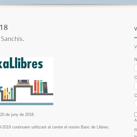
018
V
 Sanchis.
V
N
C
C
I
20 de juny de 2018.
A
2019 continuem utilitzant al centre el nostre Banc de Llibres.
E
h