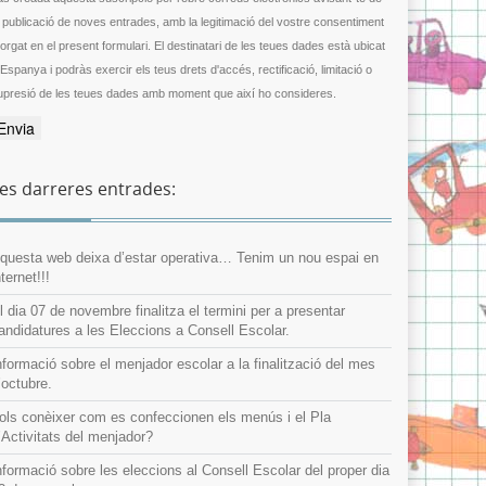
a publicació de noves entrades, amb la legitimació del vostre consentiment
gat en el present formulari. El destinatari de les teues dades està ubicat
 Espanya i podràs exercir els teus drets d'accés, rectificació, limitació o
upresió de les teues dades amb moment que així ho consideres.
es darreres entrades:
questa web deixa d’estar operativa… Tenim un nou espai en
nternet!!!
l dia 07 de novembre finalitza el termini per a presentar
andidatures a les Eleccions a Consell Escolar.
nformació sobre el menjador escolar a la finalització del mes
’octubre.
ols conèixer com es confeccionen els menús i el Pla
’Activitats del menjador?
nformació sobre les eleccions al Consell Escolar del proper dia