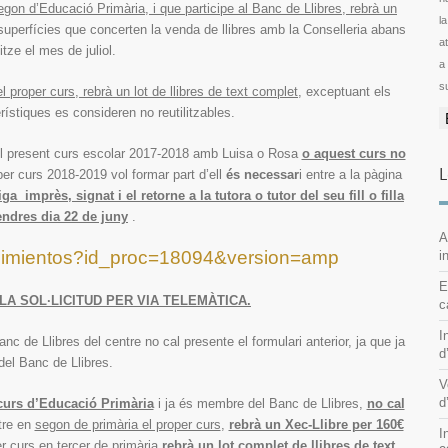
egon d’Educació Primària, i que participe al Banc de Llibres, rebrà un
l
uperfícies que concerten la venda de llibres amb la Conselleria abans
ator
itze el mes de juliol.
a
s
l proper curs, rebrà un lot de llibres de text complet
, exceptuant els
rístiques es consideren no reutilitzables.
l present curs escolar 2017-2018 amb Luisa o Rosa
o aquest curs no
L
per curs 2018-2019 vol formar part d’ell
és necessar
i entre a la pàgina
a imprès, signat i el retorne a la tutora o tutor del seu fill o filla
endres dia 22 de juny
.
A
cedimientos?id_proc=18094&version=amp
i
E
A SOL·LICITUD PER VIA TELEMÀTICA.
c
I
 Banc de Llibres del centre no cal presente el formulari anterior, ja que ja
d
del Banc de Llibres.
V
d
n curs d’Educació Primària
i ja és membre del Banc de Llibres,
no cal
ntre en
segon de primària el proper curs
,
rebrà un Xec-Llibre per 160€
I
er curs en tercer de primària
rebrà un lot complet de llibres de text
,