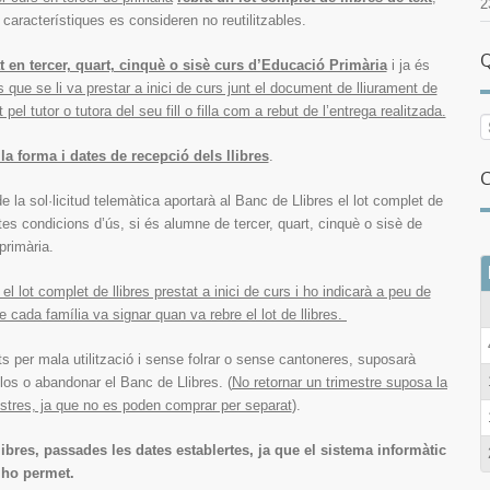
2
 característiques es consideren no reutilitzables.
Q
lat en tercer, quart, cinquè o sisè curs d’Educació Primària
i ja és
es que se li va prestar a inici de curs junt el document de lliurament de
 pel tutor o tutora del seu fill o filla com a rebut de l’entrega realitzada.
la forma i dates de recepció dels llibres
.
C
 la sol·licitud telemàtica aportarà al Banc de Llibres el lot complet de
ctes condicions d’ús, si és alumne de tercer, quart, cinquè o sisè de
primària.
 el lot complet de llibres prestat a inici de curs i ho indicarà a peu de
 cada família va signar quan va rebre el lot de llibres.
rats per mala utilització i sense folrar o sense cantoneres, suposarà
-los o abandonar el Banc de Llibres. (
No retornar un trimestre suposa la
imestres, ja que no es poden comprar per separat
).
libres, passades les dates establertes, ja que el sistema informàtic
 ho permet.