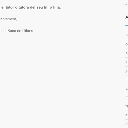
«
 tutor o tutora del seu fill o filla.
A
tentament,
 del Banc de Llibres.
n
o
s
j
j
m
a
m
f
e
d