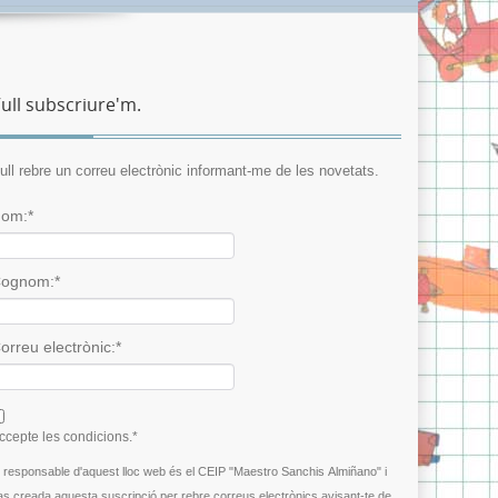
ull subscriure'm.
ull rebre un correu electrònic informant-me de les novetats.
om:*
ognom:*
orreu electrònic:*
 agree terms and conditions.*
ccepte les condicions.*
l responsable d'aquest lloc web és el CEIP "Maestro Sanchis Almiñano" i
as creada aquesta suscripció per rebre correus electrònics avisant-te de