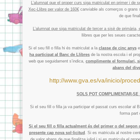
L’alumnat que el proper curs siga matriculat en primer i de s
Xec-Llibre per valor de 160€
canviable als comerços o grans s
de que final
L’alumnat que siga matriculat de tercer a sisè de primària, e
llibres que per les seues caracte
Si el seu fill o filla hi és matriculat a la
classe de cinc anys
e
ha participat al Banc de Llibres
de la nostra escola i el pro
web que seguidament s’indica,
complimente el formulari, sig
abans del div
http://www.gva.es/va/inicio/pro
SOLS POT COMPLIMENTAR-SE L
Si el seu fill o filla ja va participar el passat curs escolar al
forma part 
Si el seu fill o filla actualment és del primer o del sego
presente cap nova sol·licitud
. Si es matricula al nostre ce
de valor abans de que finalitze juliol i
si es matricula el prop