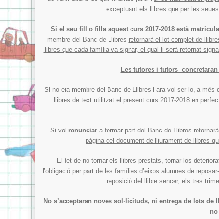
exceptuant els llibres que per les seues
Si el seu fill o filla aquest curs 2017-2018 està matricu
membre del Banc de Llibres
retornarà el lot complet de llibr
llibres que cada família va signar, el qual li serà retornat signat
Les tutores i tutors concretaran 
Si no era membre del Banc de Llibres i ara vol ser-lo, a més de
llibres de text utilitzat el present curs 2017-2018 en perfe
Si vol
renunciar
a formar part del Banc de Llibres
retornarà
pàgina del document de lliurament de llibres que
El fet de no tornar els llibres prestats, tornar-los deterio
l’obligació per part de les famílies d’eixos alumnes de reposar
reposició del llibre sencer, els tres tr
No s’acceptaran noves sol·licituds, ni entrega de lots de l
no