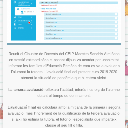
Menjador
Normes del menjador.
Menús del menjador.
Model de tíquet de menjador.
AMPA
ITACA
Reunit el Claustre de Docents del CEIP Maestro Sanchis Almiñano
ITACA per les famílies
en sessió extraordinària el passat dijous va acordar per unanimitat
Sol·licitud d’accés a «Itaca Familia»
informar les famílies d’Educació Primària de com es va a avaluar a
l’alumnat la tercera i l’avaluació final del present curs 2019-2020
ITACA pels docents
atenent la situació de pandèmia que hi estem vivint.
Avís Legal
La
tercera avaluació
reflexarà l’actitud, interés i esforç de l’alumne
Sobre la Protecció de Dades.
durant el temps de confinament.
L’
avaluació final
es calcularà amb la mitjana de la primera i segona
avaluació, més l’increment de la qualificació de la tercera avaluació,
si així ho estima la tutora, el tutor o l’especialista que imparteix
classe al seu fill o filla.