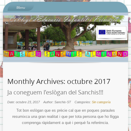
Menu
Inici
Sobre l’escola
Documents del Centre:
Per què «Sanchis Almiñano»?
L’ombú: el nostre preciós arbre
On és l’escola?
Quí som?
Monthly Archives:
octubre 2017
Calendari escolar 2023-2024
Contacta amb nosaltres…
Ja coneguem l’eslògan del Sanchis!!!
Sobre la Protecció de Dades.
Date: octubre 23, 2017
Author: Sanchis-ST
Categories:
Sin categoría
Banc de Llibres
Tot bon eslògan que es prècie cal que en poques paraules
resumixca una gran realitat i que per tota persona que ho lligga
Llibres de text Curs 2023-2024 i Llistats de Materials Escolars
comprenga ràpidament a què i perquè fa referència.
per nivells.