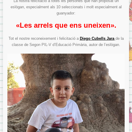
La nostra felicitació a totes les persones que han proposat un
eslògan, especialment als 10 seleccionats i molt especialment al
guanyador:
«Les arrels que ens uneixen».
Tot el nostre reconeixement i felicitació a
Diego Cubells Jara
de la
classe de Segon PIL-V d’Educació Primària, autor de l’eslògan.