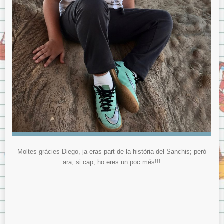
Moltes gràcies Diego, ja eras part de la història del Sanchis; però
ara, si cap, ho eres un poc més!!!