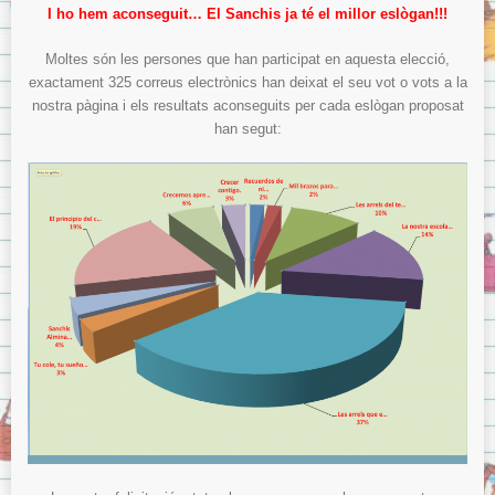
Menjador
I ho hem aconseguit… El Sanchis ja té el millor eslògan!!!
Normes del menjador.
Moltes són les persones que han participat en aquesta elecció,
Menús del menjador.
exactament 325 correus electrònics han deixat el seu vot o vots a la
nostra pàgina i els resultats aconseguits per cada eslògan proposat
Model de tíquet de menjador.
han segut:
AMPA
ITACA
ITACA per les famílies
Sol·licitud d’accés a «Itaca Familia»
ITACA pels docents
Avís Legal
Sobre la Protecció de Dades.