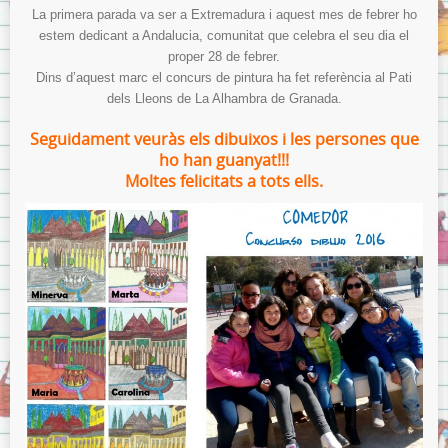
Menjador
La primera parada va ser a Extremadura i aquest mes de febrer ho
Normes del menjador.
estem dedicant a Andalucia, comunitat que celebra el seu dia el
proper 28 de febrer.
Menús del menjador.
Dins d’aquest marc el concurs de pintura ha fet referència al Pati
Model de tíquet de menjador.
dels Lleons de La Alhambra de Granada.
AMPA
Seguidament veuràs els dibuixos i les persones que
ho han guanyat!!!
ITACA
Moltes felicitats a tots ells.
ITACA per les famílies
Sol·licitud d’accés a «Itaca Familia»
ITACA pels docents
Avís Legal
Sobre la Protecció de Dades.