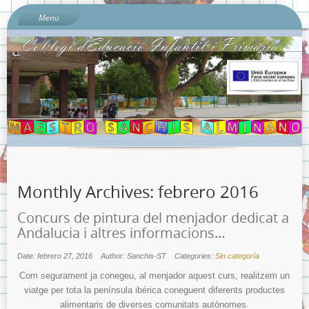
Menu
Inici
Sobre l’escola
Documents del Centre:
Per què «Sanchis Almiñano»?
L’ombú: el nostre preciós arbre
On és l’escola?
Quí som?
Monthly Archives:
febrero 2016
Calendari escolar 2023-2024
Contacta amb nosaltres…
Concurs de pintura del menjador dedicat a
Andalucia i altres informacions…
Sobre la Protecció de Dades.
Banc de Llibres
Date: febrero 27, 2016
Author: Sanchis-ST
Categories:
Sin categoría
Com segurament ja conegeu, al menjador aquest curs, realitzem un
Llibres de text Curs 2023-2024 i Llistats de Materials Escolars
per nivells.
viatge per tota la península ibérica coneguent diferents productes
alimentaris de diverses comunitats autònomes.