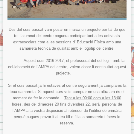
Des del curs passat vam posar en marxa un projecte per tal de que
tot l’alumnat del centre poguera participar tant a les activitats
extraescolars com a les sessions d’ Educació Física amb una
samarreta tècnica de qualitat amb el logotip del centre.
Aquest curs 2016-2017, el professorat del col·legi i amb la
col·laboració de l’AMPA del centre, volem donar-li continuïtat aquest
projecte.
Si el curs passat ja hi estaves al centre segurament ja comprares la
teua samarreta. Si aquest curs vols comprar-ne una altra ara és el
moment de fer la comanda…
Tant a les 09:00 com a les 13:00
hores, des del dimecres 20 fins divendres 22
, serà personal de
l’AMPA a la vostra disposició al rebredor de l’edifici de primària
perquè pugues provar-li al teu fill o filla la samarreta i faces la
reserva.