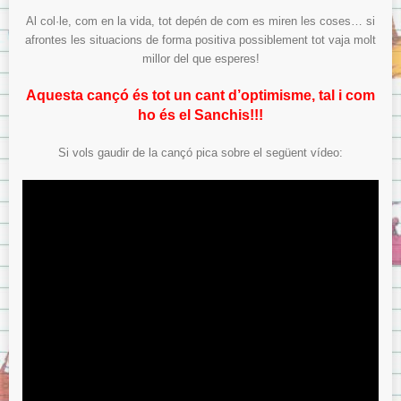
Al col·le, com en la vida, tot depén de com es miren les coses… si
afrontes les situacions de forma positiva possiblement tot vaja molt
millor del que esperes!
Aquesta cançó és tot un cant d’optimisme, tal i com
ho és el Sanchis!!!
Si vols gaudir de la cançó pica sobre el següent vídeo: