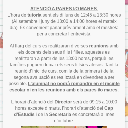
ATENCIÓ A PARES I/O MARES.
L’hora de
tutoria
serà els dilluns de 12:45 a 13:30 hores
(Al setembre i juny de 13:00 a 14:00 hores el mateix
dia). És convenient parlar prèviament amb el mestre/a
per a concretar l’entrevista.
Al llarg del curs es realitzaran diverses
reunions
amb
els docents dels seus fills i filles, aquestes es
realitzaran a partir de les 13:00 hores, perquè les
famílies puguen deixar els seus fills/es atesos. Tant la
reunió d’inici de curs, com la de la primera i de la
segona avaluació es realitzarà en divendres a ser
possible.
L’alumnat no podrà romandre en el recinte
escolar ni en les reunions amb els pares i/o mares.
L’horari d’atenció del
Director
serà de
09:15 a 10:00
hores
excepte dimarts, l’horari d’atenció del
Cap
d’Estudis
i de la
Secretaria
es concretarà al mes
d’octubre.