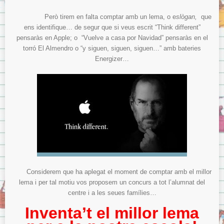
Menjador
Però tirem en falta comptar amb un lema, o e
slògan,
que
Normes del menjador.
ens identifique… de segur que si veus escrit “Think different”
Menús del menjador.
pensaràs en Apple; o “Vuelve a casa por Navidad” pensaràs en el
Model de tíquet de menjador.
torró El Almendro o “y siguen, siguen, siguen…” amb bateries
Energizer…
AMPA
ITACA
ITACA per les famílies
Sol·licitud d’accés a «Itaca Familia»
ITACA pels docents
Avís Legal
Sobre la Protecció de Dades.
Considerem que ha aplegat el moment de comptar amb el millor
lema i per tal motiu vos proposem un concurs a tot l’alumnat del
centre i a les seues famílies…
Inventa’t el millor lema