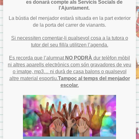
es donarà compte als Servicis Socials de
l’Ajuntament.
La bústia del menjador estarà situada en la part exterior
de la porta del carrer de vianants.
Si necessiten comentar-li qualsevol cosa a la tutora o
tutor del seu fill/a utilitzen l’agenda.
Es recorda que l’alumnat
NO PODRÀ
dur telèfon mòbil
ni altres aparells electrònics com són gravadores de veu
o imatge, mp3… ni durà de casa balons o qualsevol
altre material esportiu.
Tampoc al temps del menjador
escolar.