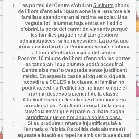
Les portes del Centre s’obriran
5 minuts
abans
de l’hora d’entrada i quan sone la sirena tots els
familiars abandonaran el recinte escolar. Una
vegada tot l’alumnat haja entrat en l’edifici
s’obrirà la porta del carrer de vianants perquè
les famílies puguen realitzar gestions
administratives, si ho necessiten. La porta que
dóna accés des de la Puríssima només s’obrirà
a l’hora d’entrada i eixida del centre.
Passats 10 minuts de l’hora d’entrada les portes
es tancaran i cap alumne podrà accedir al
Centre eixe matí o vesprada sense justificant
mèdic.
En aquests casos el xiquet o xiqueta
accedirà a SOLES a la classe, el familiar no
podrà accedir a l’edifici per no interrompre el
normal desenvolupament de la classe
.
A la finalització de les classes
l’alumnat serà
arreplegat per l’adult encarregat de la seua
custòdia llevat que el pare o la mare hagen
autoritzat que es pot anar a soles a casa.
Si es produïren retards injustificats bé a
l’entrada o l’eixida (recollida dels alumnes) i
aquesta situació es repetira amb certa assiduïtat