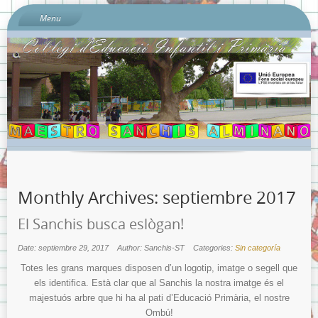
Menu
Inici
Sobre l’escola
Documents del Centre:
Per què «Sanchis Almiñano»?
L’ombú: el nostre preciós arbre
On és l’escola?
Quí som?
Monthly Archives:
septiembre 2017
Calendari escolar 2023-2024
Contacta amb nosaltres…
El Sanchis busca eslògan!
Sobre la Protecció de Dades.
Date: septiembre 29, 2017
Author: Sanchis-ST
Categories:
Sin categoría
Banc de Llibres
Totes les grans marques disposen d’un logotip, imatge o segell que
els identifica. Està clar que al Sanchis la nostra imatge és el
Llibres de text Curs 2023-2024 i Llistats de Materials Escolars
majestuós arbre que hi ha al pati d’Educació Primària, el nostre
per nivells.
Ombú!