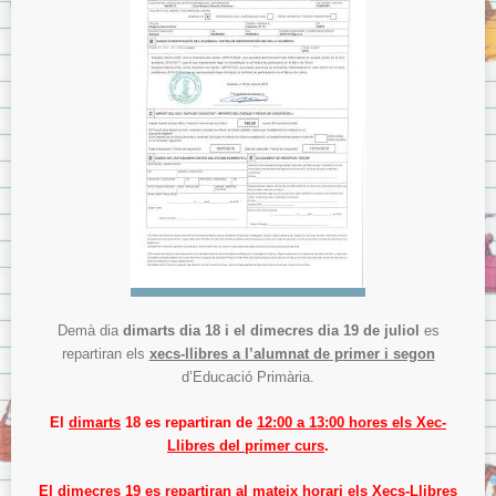
Menjador
Normes del menjador.
Menús del menjador.
Model de tíquet de menjador.
AMPA
ITACA
ITACA per les famílies
Sol·licitud d’accés a «Itaca Familia»
ITACA pels docents
Avís Legal
Demà dia
dimarts dia 18 i el dimecres dia 19 de juliol
es
Sobre la Protecció de Dades.
repartiran els
xecs-llibres a l’alumnat de primer i segon
d’Educació Primària.
El
dimarts
18 es repartiran de
12:00 a 13:00 hores els Xec-
Llibres del primer curs
.
El
dimecres
19 es repartiran
al mateix horari els Xecs-Llibres