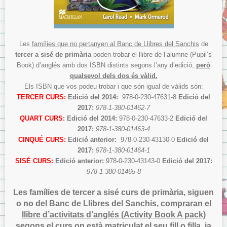
Les
famílies que no pertanyen al Banc de Llibres del Sanchis
de
tercer a sisé de primària
poden trobar el llibre de l’alumne (Pupil’s
Book) d’anglés amb dos ISBN distints segons l’any d’edició,
però
qualsevol dels dos és vàlid.
Els ISBN que vos podeu trobar i que són igual de vàlids són:
TERCER CURS:
Edició del 2014:
978-0-230-47631-8
Edició del
2017:
978-1-380-01462-7
QUART CURS:
Edició del 2014:
978-0-230-47633-2
Edició del
2017:
978-1-380-01463-4
CINQUÉ CURS:
Edició anterior:
978-0-230-43130-0
Edició del
2017:
978-1-380-01464-1
SISÉ CURS:
Edició anterior:
978-0-230-43143-0
Edició del 2017:
978-1-380-01465-8
Les famílies de tercer a sisé curs de primària, siguen
o no del Banc de Llibres del Sanchis,
compraran el
llibre d’activitats d’anglés (Activity Book A pack)
segons el curs on està matriculat el seu fill o filla
, ja