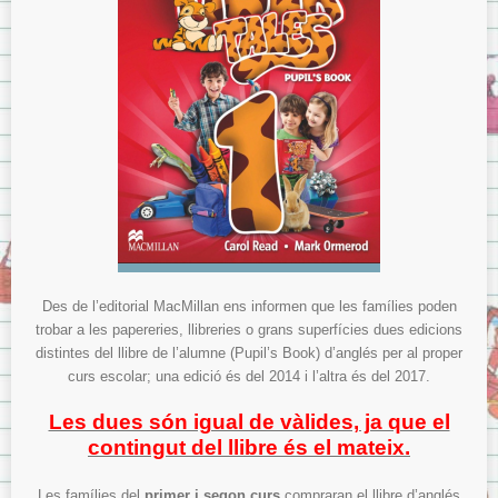
Des de l’editorial MacMillan ens informen que les famílies poden
trobar a les papereries, llibreries o grans superfícies dues edicions
distintes del llibre de l’alumne (Pupil’s Book) d’anglés per al proper
curs escolar; una edició és del 2014 i l’altra és del 2017.
Les dues són igual de vàlides, ja que el
contingut del llibre és el mateix.
Les famílies del
primer i segon curs
compraran el llibre d’anglés