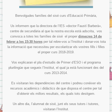
Benvolgudes famílies del sisé curs d’Educació Primària,
Us informem que la directora de l’IES «doctor Faustí Barberà»,
centre de secundària al que la nostra escola està adscrita, vos
convoca a totes les famílies de sisé el proper
dimecres 14 de
febrer a les 15:30 hores
per tal rebre-vos a l’Institut i donar-vos tota
la informació que necessiteu per escolaritzar els vostres fills i filles
el proper curs 2018-2019.
Vos explicaran el pla d’estudis de Primer d’ESO i el programa
plurilingüe que segueix l’Institut, el qual ja està funcionant des del
curs 2013-2014.
Es visitaran les dependències del centre i podreu conèixer els
recursos acadèmics i didàctics de que disposa el centre per tal
d’obtenir els millors resultats, els quals tots desitgem.
Un altre dia, l’alumnat de sisé, junt els seus tutors i tutores,
visitaran l’Institut.