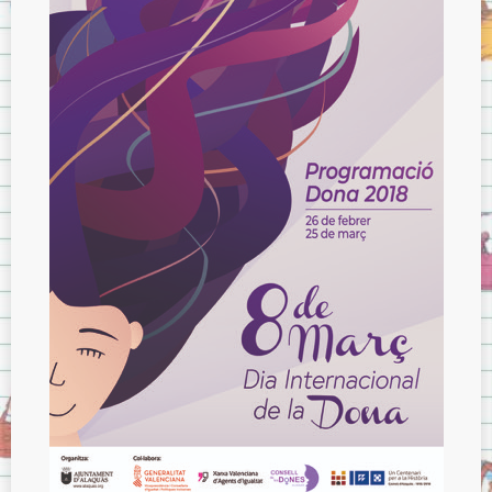
Menjador
Normes del menjador.
Menús del menjador.
Model de tíquet de menjador.
AMPA
ITACA
ITACA per les famílies
Sol·licitud d’accés a «Itaca Familia»
ITACA pels docents
Avís Legal
Sobre la Protecció de Dades.