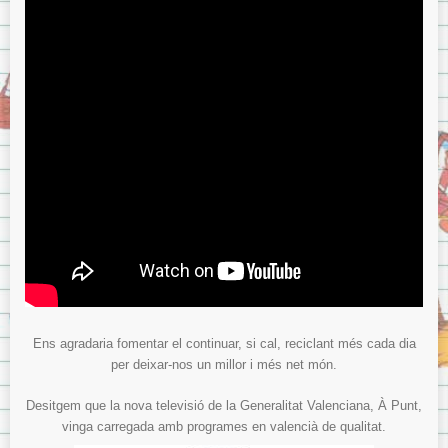
Ens agradaria fomentar el continuar, si cal, reciclant més cada dia
per deixar-nos un millor i més net món.
Desitgem que la nova televisió de la Generalitat Valenciana, À Punt,
vinga carregada amb programes en valencià de qualitat.