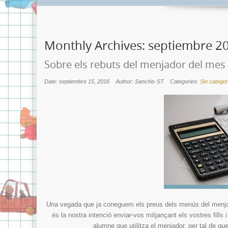
Monthly Archives:
septiembre 2
Sobre els rebuts del menjador del mes
Date: septiembre 15, 2016
Author: Sanchis-ST
Categories:
Sin categor
Una vegada que ja coneguem els preus dels menús del menjad
és la nostra intenció enviar-vos mitjançant els vostres fills 
alumne que utilitza el menjador, per tal de qu