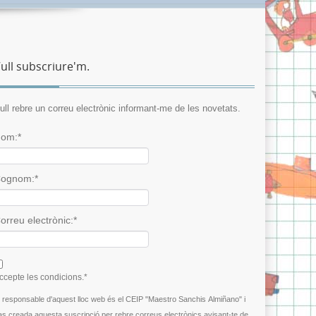
ull subscriure'm.
ull rebre un correu electrònic informant-me de les novetats.
om:*
ognom:*
orreu electrònic:*
 agree terms and conditions.*
ccepte les condicions.*
l responsable d'aquest lloc web és el CEIP "Maestro Sanchis Almiñano" i
as creada aquesta suscripció per rebre correus electrònics avisant-te de