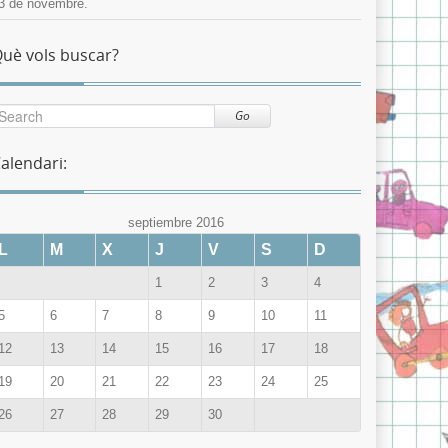
3 de novembre.
uè vols buscar?
Go
alendari:
septiembre 2016
L
M
X
J
V
S
D
1
2
3
4
5
6
7
8
9
10
11
12
13
14
15
16
17
18
19
20
21
22
23
24
25
26
27
28
29
30