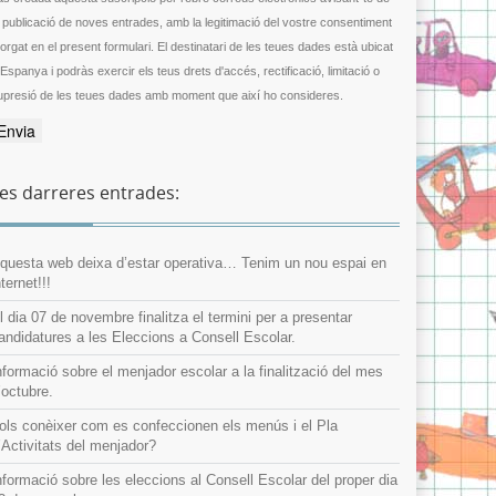
a publicació de noves entrades, amb la legitimació del vostre consentiment
gat en el present formulari. El destinatari de les teues dades està ubicat
 Espanya i podràs exercir els teus drets d'accés, rectificació, limitació o
upresió de les teues dades amb moment que així ho consideres.
es darreres entrades:
questa web deixa d’estar operativa… Tenim un nou espai en
nternet!!!
l dia 07 de novembre finalitza el termini per a presentar
andidatures a les Eleccions a Consell Escolar.
nformació sobre el menjador escolar a la finalització del mes
’octubre.
ols conèixer com es confeccionen els menús i el Pla
’Activitats del menjador?
nformació sobre les eleccions al Consell Escolar del proper dia