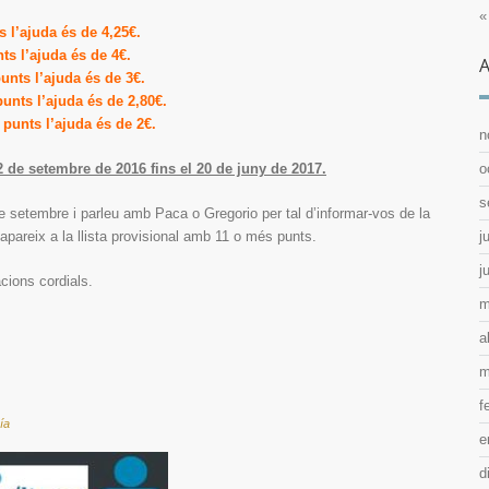
«
 l’ajuda és de 4,25€.
s l’ajuda és de 4€.
A
unts l’ajuda és de 3€.
unts l’ajuda és de 2,80€.
 punts l’ajuda és de 2€.
n
 de setembre de 2016 fins el 20 de juny de 2017.
o
s
 setembre i parleu amb Paca o Gregorio per tal d’informar-vos de la
la apareix a la llista provisional amb 11 o més punts.
j
j
cions cordials.
m
a
m
f
ía
e
d