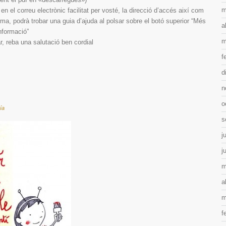
m
n el correu electrònic facilitat per vosté, la direcció d’accés així com
rma, podrà trobar una guia d’ajuda al polsar sobre el botó superior “Més
a
nformació”
m
r, reba una salutació ben cordial
f
d
n
o
ía
s
j
j
m
a
m
f