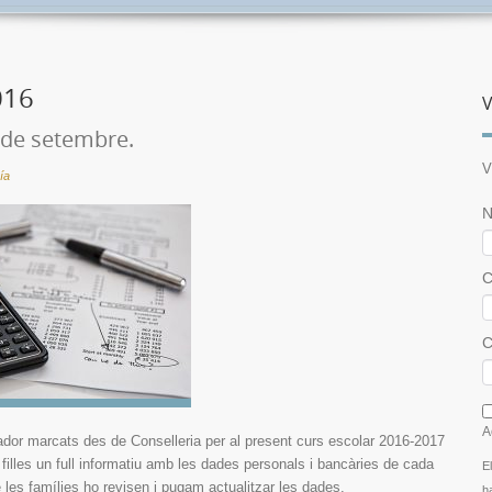
016
V
 de setembre.
V
ía
N
C
C
I
A
or marcats des de Conselleria per al present curs escolar 2016-2017
i filles un full informatiu amb les dades personals i bancàries de cada
E
e les famílies ho revisen i pugam actualitzar les dades.
h