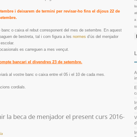
l
tembre i deixarem de termini per revisar-ho fins el dijous 22 de
ator
setembre.
a
s
 banc o caixa el rebut corresponent del mes de setembre. En aquest
paguen de bestreta, tal i com figura a les
normes
d’ús del menjador
escolar.
 ocasionals es carreguen a mes vençut.
L
compte bancari el divendres 23 de setembre.
A
iarà al vostre banc o caixa entre el 05 i el 10 de cada mes.
i
cions cordials.
E
c
I
d
r la beca de menjador el present curs 2016-
V
d
I
ía