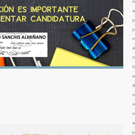
s
a
j
j
m
a
m
f
e
d
n
o
s
a
j