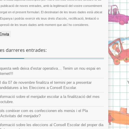
a publicació de noves entrades, amb la legitimació del vostre consentiment
gat en el present formulari. El destinatari de les teues dades està ubicat
 Espanya i podràs exercir els teus drets d'accés, rectificació, limitació o
upresió de les teues dades amb moment que així ho consideres.
es darreres entrades:
questa web deixa d’estar operativa… Tenim un nou espai en
nternet!!!
l dia 07 de novembre finalitza el termini per a presentar
andidatures a les Eleccions a Consell Escolar.
nformació sobre el menjador escolar a la finalització del mes
’octubre.
ols conèixer com es confeccionen els menús i el Pla
’Activitats del menjador?
nformació sobre les eleccions al Consell Escolar del proper dia