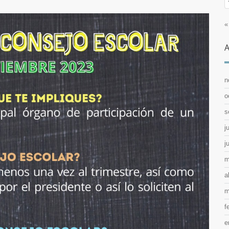
«
A
n
o
s
j
j
m
a
m
f
e