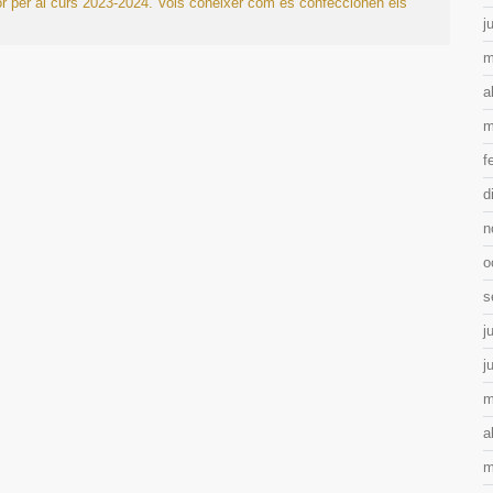
r per al curs 2023-2024.
Vols conèixer com es confeccionen els
j
m
a
m
f
d
n
o
s
j
j
m
a
m