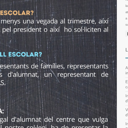
l
ator
a
s
L
A
i
E
c
I
d
V
d
I