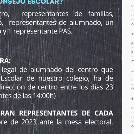
d
n
o
s
j
j
m
a
m
f
e
d
n
o