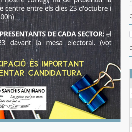
2
Q
C