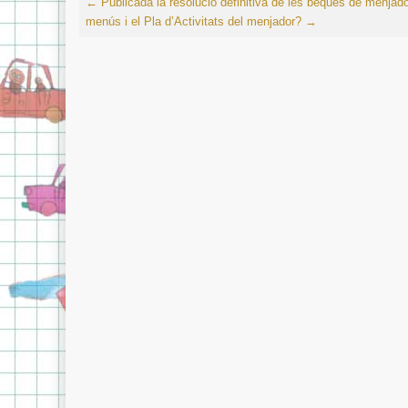
←
Publicada la resolució definitiva de les beques de menjado
menús i el Pla d’Activitats del menjador?
→