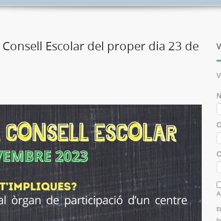
 Consell Escolar del proper dia 23 de
V
V
N
C
C
I
A
E
h