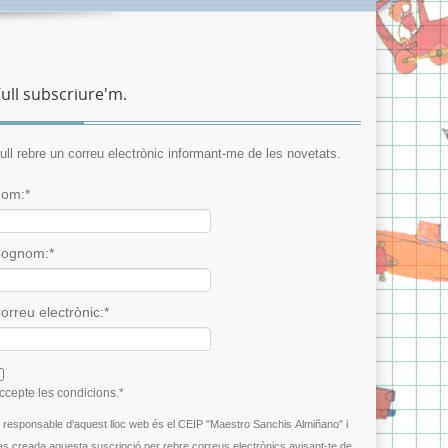
ull subscriure'm.
ull rebre un correu electrònic informant-me de les novetats.
om:*
ognom:*
orreu electrònic:*
 agree terms and conditions.*
ccepte les condicions.*
l responsable d'aquest lloc web és el CEIP "Maestro Sanchis Almiñano" i
as creada aquesta suscripció per rebre correus electrònics avisant-te de