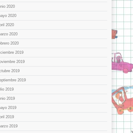
unio 2020
ayo 2020
bril 2020
arzo 2020
ebrero 2020
iciembre 2019
oviembre 2019
ctubre 2019
eptiembre 2019
ulio 2019
unio 2019
ayo 2019
bril 2019
arzo 2019