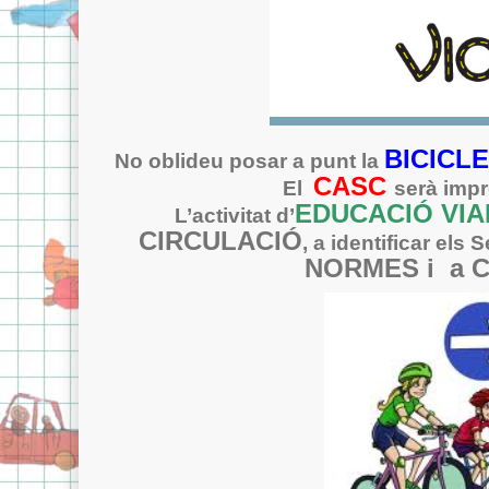
BICICL
No oblideu posar a punt la
CASC
El
serà impre
EDUCACIÓ VI
L’activitat d’
CIRCULACIÓ
, a identificar els 
NORMES i a