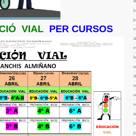
a
j
j
CIÓ VIAL
PER CURSOS
m
a
m
f
e
d
n
o
s
a
j
j