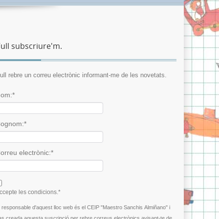
ull subscriure'm.
ull rebre un correu electrònic informant-me de les novetats.
om:*
ognom:*
orreu electrònic:*
 agree terms and conditions.*
ccepte les condicions.*
l responsable d'aquest lloc web és el CEIP "Maestro Sanchis Almiñano" i
as creada aquesta suscripció per rebre correus electrònics avisant-te de