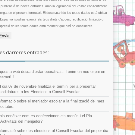
a publicació de noves entrades, amb la legitimació del vostre consentiment
gat en el present formulari. El destinatari de les teues dades està ubicat
 Espanya i podràs exercir els teus drets d'accés, rectificació, limitació o
upresió de les teues dades amb moment que així ho consideres.
es darreres entrades:
questa web deixa d’estar operativa… Tenim un nou espai en
nternet!!!
l dia 07 de novembre finalitza el termini per a presentar
andidatures a les Eleccions a Consell Escolar.
nformació sobre el menjador escolar a la finalització del mes
’octubre.
ols conèixer com es confeccionen els menús i el Pla
’Activitats del menjador?
nformació sobre les eleccions al Consell Escolar del proper dia