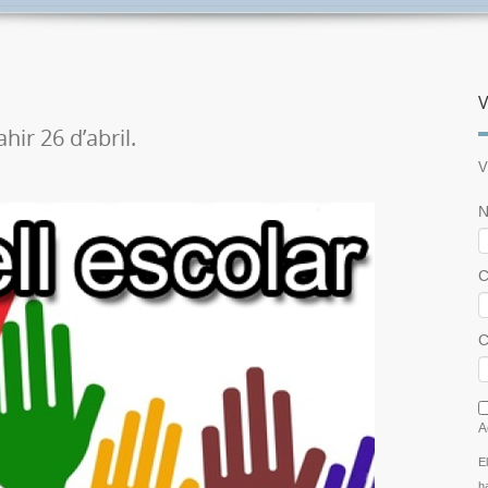
V
hir 26 d’abril.
V
N
C
C
I
A
E
h