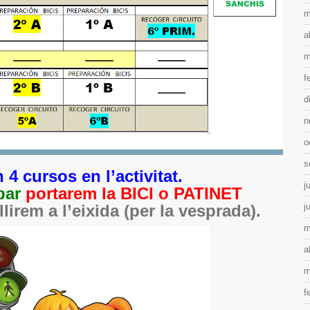
m
a
m
f
d
n
o
s
 4 cursos en l’activitat.
j
par
portarem la BICI o PATINET
j
llirem a l’eixida (per la vesprada).
m
a
m
f