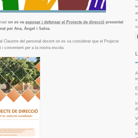
l
ator
a
inari
on es va
exposar i defensar el Projecte de direcció
presentat
s
mat per Ana, Àngel i Salva.
l Claustre del personal docent on es va considerar que el Projecte
 i convenient per a la nostra escola.
L
A
i
E
c
I
d
V
d
I