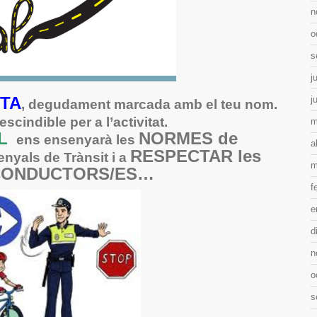
n
o
s
j
ETA
j
, degudament marcada amb el teu nom.
scindible per a l’activitat.
m
AL
NORMES de
ens ensenyarà les
a
RESPECTAR les
Senyals de Trànsit i a
m
 CONDUCTORS/ES…
f
e
d
n
o
s