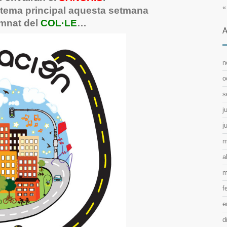
«
 tema principal aquesta setmana
lumnat del
COL·LE
…
A
n
o
s
j
j
m
a
m
f
e
d