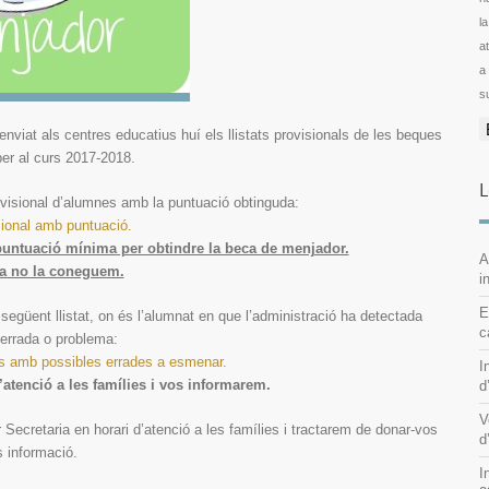
l
ator
a
s
enviat als centres educatius huí els llistats provisionals de les beques
er al curs 2017-2018.
L
ovisional d’alumnes amb la puntuació obtinguda:
isional amb puntuació.
 puntuació mínima per obtindre la beca de menjador.
A
ra no la coneguem.
i
E
a al següent llistat, on és l’alumnat en que l’administració ha detectada
c
 errada o problema:
nes amb possibles errades a esmenar.
I
’atenció a les famílies i vos informarem.
d
V
er Secretaria en horari d’atenció a les famílies i tractarem de donar-vos
d
 informació.
I