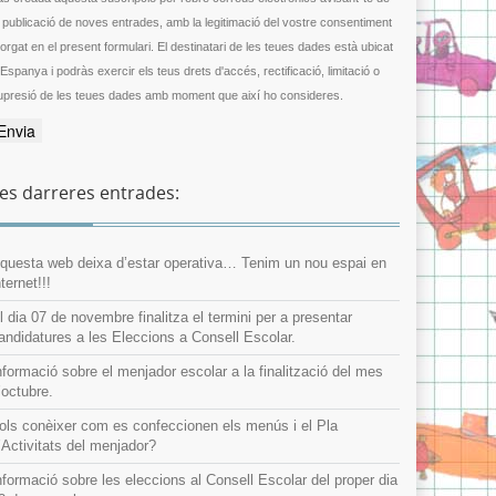
a publicació de noves entrades, amb la legitimació del vostre consentiment
gat en el present formulari. El destinatari de les teues dades està ubicat
 Espanya i podràs exercir els teus drets d'accés, rectificació, limitació o
upresió de les teues dades amb moment que així ho consideres.
es darreres entrades:
questa web deixa d’estar operativa… Tenim un nou espai en
nternet!!!
l dia 07 de novembre finalitza el termini per a presentar
andidatures a les Eleccions a Consell Escolar.
nformació sobre el menjador escolar a la finalització del mes
’octubre.
ols conèixer com es confeccionen els menús i el Pla
’Activitats del menjador?
nformació sobre les eleccions al Consell Escolar del proper dia