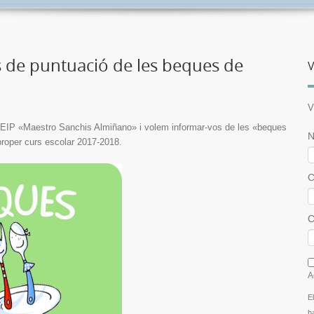
ls de puntuació de les beques de
V
V
EIP «Maestro Sanchis Almiñano» i volem informar-vos de les «beques
N
proper curs escolar 2017-2018.
C
C
I
A
E
h