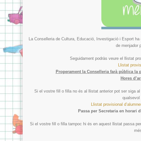
La Conselleria de Cultura, Educació, Investigació i Esport ha 
de menjador p
Seguidament podràs veure el llistat pr
Llistat prov
Properament la Conselleria farà pública la
Hores d’a
Si el vostre fill o filla no és al llistat anterior pot ser sig
qualsevol
Llistat provisional d’alum
Passa per Secretaria en horari d
Si el vostre fill o filla tampoc hi és en aquest llistat passa p
més