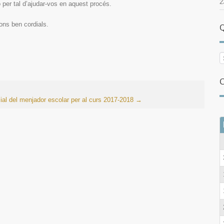
2
 per tal d’ajudar-vos en aquest procés.
ons ben cordials.
Q
C
cial del menjador escolar per al curs 2017-2018
→