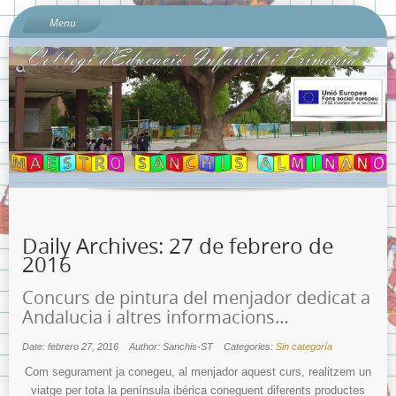
Menu
Inici
Sobre l’escola
Documents del Centre:
Per què «Sanchis Almiñano»?
L’ombú: el nostre preciós arbre
On és l’escola?
Quí som?
Daily Archives:
27 de febrero de
Calendari escolar 2023-2024
2016
Contacta amb nosaltres…
Concurs de pintura del menjador dedicat a
Sobre la Protecció de Dades.
Andalucia i altres informacions…
Banc de Llibres
Date: febrero 27, 2016
Author: Sanchis-ST
Categories:
Sin categoría
Llibres de text Curs 2023-2024 i Llistats de Materials Escolars
per nivells.
Com segurament ja conegeu, al menjador aquest curs, realitzem un
viatge per tota la península ibérica coneguent diferents productes