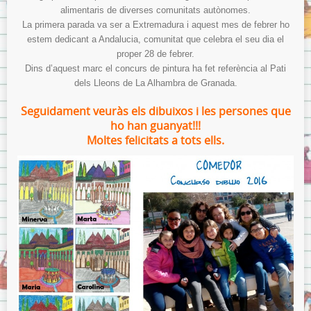
Menjador
alimentaris de diverses comunitats autònomes.
Normes del menjador.
La primera parada va ser a Extremadura i aquest mes de febrer ho
estem dedicant a Andalucia, comunitat que celebra el seu dia el
Menús del menjador.
proper 28 de febrer.
Model de tíquet de menjador.
Dins d’aquest marc el concurs de pintura ha fet referència al Pati
dels Lleons de La Alhambra de Granada.
AMPA
Seguidament veuràs els dibuixos i les persones que
ITACA
ho han guanyat!!!
ITACA per les famílies
Moltes felicitats a tots ells.
Sol·licitud d’accés a «Itaca Familia»
ITACA pels docents
Avís Legal
Sobre la Protecció de Dades.