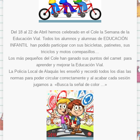
Menjador
Normes del menjador.
Menús del menjador.
Model de tíquet de menjador.
Del 18 al 22 de Abril hemos celebrado en el Cole la Semana de la
Educación Vial. Todos los alumnos y alumnas de EDUCACIÓN
AMPA
INFANTIL han podido participar con sus bicicletas, patinetes, sus
ITACA
triciclos y motos correpasillos…
Los más pequeños del Cole han ganado sus puntos del carnet para
ITACA per les famílies
aprender y mejorar la Educación Vial.
Sol·licitud d’accés a «Itaca Familia»
La Policia Local de Alaquás les enseñó y recordó todos los días las
normas para poder circular correctamente y al acabar cada sesión
ITACA pels docents
jugamos a «Busca la señal de color …»
Avís Legal
Sobre la Protecció de Dades.