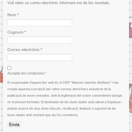
Vull rebre un correu electrònic informant-me de les novetats.
Nom:*
Cognom:*
Correu electrònic:*
I agree terms and conditions.*
Accepte les condicions.*
El responsable d'aquest lloc web és el CEIP "Maestro Sanchis Almiñano" i has
creada aquesta suscripció per rebre correus electrònics avisant-te de la
publicació de noves entrades, amb la legitimació del vostre consentiment atorgat
en el present formulari. El destinatari de les teues dades està ubicat a Espanya i
podràs exercir els teus drets d'accés, rectificació, limitació o supresió de les
teues dades amb moment que així ho consideres.