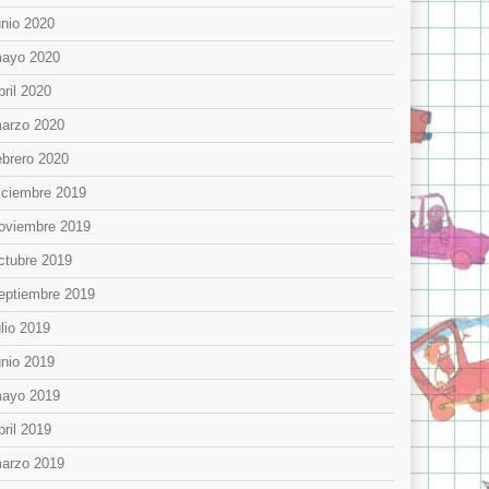
unio 2020
ayo 2020
bril 2020
arzo 2020
ebrero 2020
iciembre 2019
oviembre 2019
ctubre 2019
eptiembre 2019
ulio 2019
unio 2019
ayo 2019
bril 2019
arzo 2019