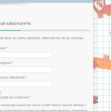
ull subscriure'm.
ull rebre un correu electrònic informant-me de les novetats.
om:*
ognom:*
orreu electrònic:*
 agree terms and conditions.*
ccepte les condicions.*
l responsable d'aquest lloc web és el CEIP "Maestro Sanchis Almiñano" i
as creada aquesta suscripció per rebre correus electrònics avisant-te de