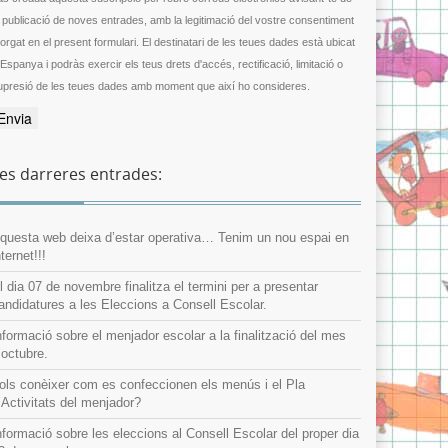
a publicació de noves entrades, amb la legitimació del vostre consentiment
gat en el present formulari. El destinatari de les teues dades està ubicat
 Espanya i podràs exercir els teus drets d'accés, rectificació, limitació o
upresió de les teues dades amb moment que així ho consideres.
es darreres entrades:
questa web deixa d’estar operativa… Tenim un nou espai en
nternet!!!
l dia 07 de novembre finalitza el termini per a presentar
andidatures a les Eleccions a Consell Escolar.
nformació sobre el menjador escolar a la finalització del mes
’octubre.
ols conèixer com es confeccionen els menús i el Pla
’Activitats del menjador?
nformació sobre les eleccions al Consell Escolar del proper dia