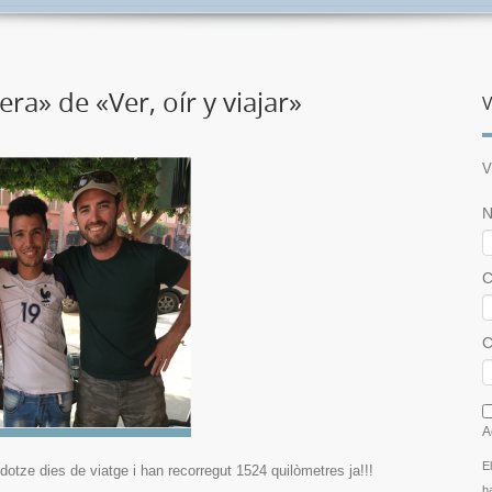
ra» de «Ver, oír y viajar»
V
V
N
C
C
I
A
E
otze dies de viatge i han recorregut 1524 quilòmetres ja!!!
h