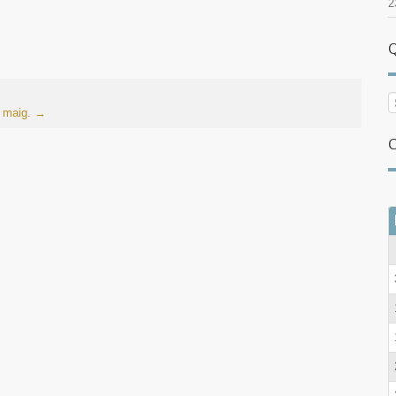
2
Q
2 maig.
→
C