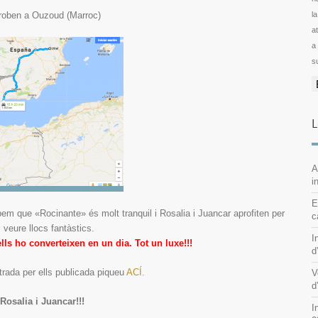
troben a Ouzoud (Marroc)
l
ator
a
s
L
A
i
E
bem que «Rocinante» és molt tranquil i Rosalia i Juancar aprofiten per
c
 veure llocs fantàstics.
I
lls ho converteixen en un dia. Tot un luxe!!!
d
ntrada per ells publicada piqueu
ACÍ.
V
d
Rosalia i Juancar!!!
I