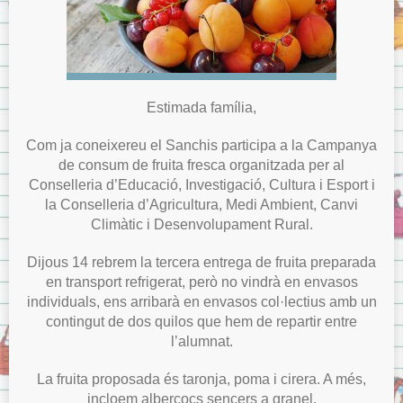
Menjador
Normes del menjador.
Menús del menjador.
Model de tíquet de menjador.
Estimada família,
AMPA
ITACA
Com ja coneixereu el Sanchis participa a la Campanya
de consum de fruita fresca organitzada per al
ITACA per les famílies
Conselleria d’Educació, Investigació, Cultura i Esport i
Sol·licitud d’accés a «Itaca Familia»
la Conselleria d’Agricultura, Medi Ambient, Canvi
Climàtic i Desenvolupament Rural.
ITACA pels docents
Avís Legal
Dijous 14 rebrem la tercera entrega de fruita preparada
en transport refrigerat, però no vindrà en envasos
Sobre la Protecció de Dades.
individuals, ens arribarà en envasos col·lectius amb un
contingut de dos quilos que hem de repartir entre
l’alumnat.
La fruita proposada és taronja, poma i cirera. A més,
incloem albercocs sencers a granel.