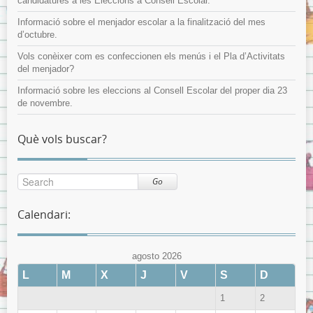
candidatures a les Eleccions a Consell Escolar.
Informació sobre el menjador escolar a la finalització del mes
d’octubre.
Vols conèixer com es confeccionen els menús i el Pla d’Activitats
del menjador?
Informació sobre les eleccions al Consell Escolar del proper dia 23
de novembre.
Què vols buscar?
Go
Calendari:
agosto 2026
L
M
X
J
V
S
D
1
2