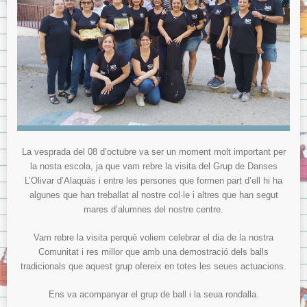
Menjador
Normes del menjador.
Menús del menjador.
Model de tíquet de menjador.
AMPA
ITACA
ITACA per les famílies
Sol·licitud d’accés a «Itaca Familia»
La vesprada del 08 d’octubre va ser un moment molt important per
la nosta escola, ja que vam rebre la visita del Grup de Danses
ITACA pels docents
L’Olivar d’Alaquàs i entre les persones que formen part d’ell hi ha
Avís Legal
algunes que han treballat al nostre col·le i altres que han segut
mares d’alumnes del nostre centre.
Sobre la Protecció de Dades.
Vam rebre la visita perquè voliem celebrar el dia de la nostra
Comunitat i res millor que amb una demostració dels balls
tradicionals que aquest grup ofereix en totes les seues actuacions.
Ens va acompanyar el grup de ball i la seua rondalla.