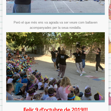
Però el que més ens va agrada va ser veure com ballaven
acompanyades per la seua rondalla.
Feliç 9 d’octubre de 2019!!!