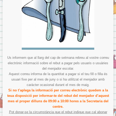
Menjador
Normes del menjador.
Menús del menjador.
Model de tíquet de menjador.
AMPA
ITACA
ITACA per les famílies
Sol·licitud d’accés a «Itaca Familia»
Us informem que al llarg del cap de setmana rebreu al vostre correu
electrònic informació sobre el rebut a pagar pels usuaris o usuàries
ITACA pels docents
del menjador escolar.
Avís Legal
Aquest correu informa de la quantitat a pagar si el teu fill o filla és
usuari fixe per al mes de juny o si ha utilitzat el menjador amb
Sobre la Protecció de Dades.
caràcter ocasional durant el mes de maig.
Si no t’aplega la informació per correu electrònic quedem a la
teua disposició per informar-te del rebut del menjador d’aquest
mes el proper dilluns de 09:00 a 10:00 hores a la Secretaria del
centre.
Pot donar-se la circumstància que el rebut indique que cal abonar