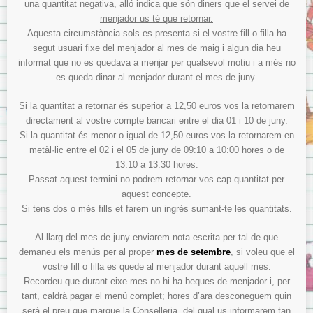
una quantitat negativa, alló indica que són diners que el servei de
menjador us té que retornar.
Aquesta circumstància sols es presenta si el vostre fill o filla ha
segut usuari fixe del menjador al mes de maig i algun dia heu
informat que no es quedava a menjar per qualsevol motiu i a més no
es queda dinar al menjador durant el mes de juny.
Si la quantitat a retornar és superior a 12,50 euros vos la retornarem
directament al vostre compte bancari entre el dia 01 i 10 de juny.
Si la quantitat és menor o igual de 12,50 euros vos la retornarem en
metàl·lic entre el 02 i el 05 de juny de 09:10 a 10:00 hores o de
13:10 a 13:30 hores.
Passat aquest termini no podrem retornar-vos cap quantitat per
aquest concepte.
Si tens dos o més fills et farem un ingrés sumant-te les quantitats.
Al llarg del mes de juny enviarem nota escrita per tal de que
demaneu els menús per al proper
mes de setembre
, si voleu que el
vostre fill o filla es quede al menjador durant aquell mes.
Recordeu que durant eixe mes no hi ha beques de menjador i, per
tant, caldrà pagar el menú complet; hores d’ara desconeguem quin
serà el preu que marque la Conselleria, del qual us informarem tan