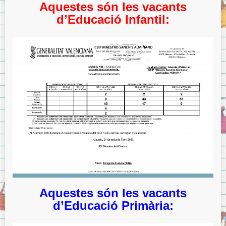
Menjador
Aquestes són les vacants
d’Educació Infantil:
Normes del menjador.
Menús del menjador.
Model de tíquet de menjador.
AMPA
ITACA
ITACA per les famílies
Sol·licitud d’accés a «Itaca Familia»
ITACA pels docents
Avís Legal
Sobre la Protecció de Dades.
Aquestes són les vacants
d’Educació Primària: