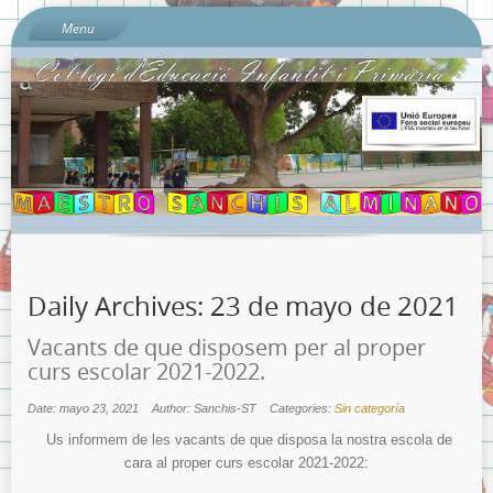
Menu
Inici
Sobre l’escola
Documents del Centre:
Per què «Sanchis Almiñano»?
L’ombú: el nostre preciós arbre
On és l’escola?
Quí som?
Daily Archives:
23 de mayo de 2021
Calendari escolar 2023-2024
Contacta amb nosaltres…
Vacants de que disposem per al proper
curs escolar 2021-2022.
Sobre la Protecció de Dades.
Banc de Llibres
Date: mayo 23, 2021
Author: Sanchis-ST
Categories:
Sin categoría
Us informem de les vacants de que disposa la nostra escola de
Llibres de text Curs 2023-2024 i Llistats de Materials Escolars
per nivells.
cara al proper curs escolar 2021-2022: