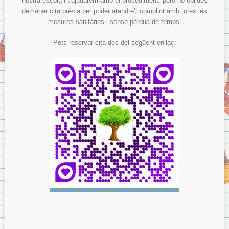
nostra escola i t’ajudarem amb el procediment, però no oblides
demanar cita prèvia per poder atendre’t complint amb totes les
mesures sanitàries i sense pèrdua de temps.
Pots reservar cita des del següent enllaç: