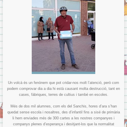
Menjador
Normes del menjador.
Menús del menjador.
Model de tíquet de menjador.
AMPA
ITACA
ITACA per les famílies
Sol·licitud d’accés a «Itaca Familia»
ITACA pels docents
Avís Legal
Un volcà és un fenònem que pot cridar-nos molt l’atenció, però com
podem comprovar dia a dia hi està causant molta destrucció, tant en
Sobre la Protecció de Dades.
cases, fàbriques, terres de cultius i també en escoles.
Més de dos mil alumnes, com els del Sanchis, hores d’ara s’han
quedat sense escola i nosaltres, des d’infantil fins a sisé de primària
li hem enviades més de 300 cartes a les nostres companyes i
companys plenes d’esperança i desitjant-los que la normalitat