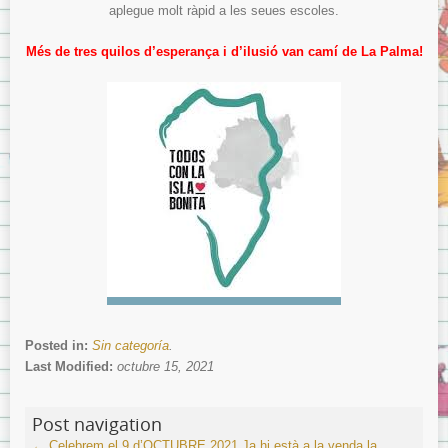
aplegue molt ràpid a les seues escoles.
Més de tres quilos d’esperança i d’ilusió van camí de La Palma!
Posted in:
Sin categoría
.
Last Modified:
octubre 15, 2021
Post navigation
←
Celebrem el 9 d’OCTUBRE 2021
Ja hi està a la venda la