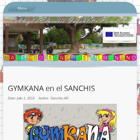
Menu
Inici
Sobre l’escola
Documents del Centre:
Per què «Sanchis Almiñano»?
L’ombú: el nostre preciós arbre
On és l’escola?
Quí som?
GYMKANA en el SANCHIS
Calendari escolar 2023-2024
Contacta amb nosaltres…
Date: julio 1, 2016
Author: Sanchis-AR
Sobre la Protecció de Dades.
Banc de Llibres
Llibres de text Curs 2023-2024 i Llistats de Materials Escolars
per nivells.