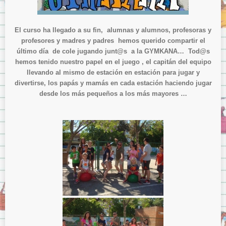
Menjador
Normes del menjador.
El curso ha llegado a su fin, alumnas y alumnos, profesoras y
Menús del menjador.
profesores y madres y padres hemos querido compartir el
Model de tíquet de menjador.
último día de cole jugando junt@s a la GYMKANA… Tod@s
hemos tenido nuestro papel en el juego , el capitán del equipo
AMPA
llevando al mismo de estación en estación para jugar y
ITACA
divertirse, los papás y mamás en cada estación haciendo jugar
desde los más pequeños a los más mayores …
ITACA per les famílies
Sol·licitud d’accés a «Itaca Familia»
ITACA pels docents
Avís Legal
Sobre la Protecció de Dades.