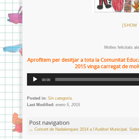
[SHOW 
Moltes felicitats a
Aprofitem per desitjar a tota la Comunitat Educ
2015 vinga carregat de molta 
Reproductor
00:00
de
audio
Posted in:
Sin categoría
.
Last Modified:
enero 5, 2015
Post navigation
←
Concert de Nadalenques 2014 a l’Auditori Municipal.
Sobr