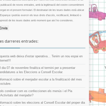
a publicació de noves entrades, amb la legitimació del vostre consentiment
gat en el present formulari. El destinatari de les teues dades està ubicat
 Espanya i podràs exercir els teus drets d'accés, rectificació, limitació o
upresió de les teues dades amb moment que així ho consideres.
es darreres entrades:
questa web deixa d’estar operativa… Tenim un nou espai en
nternet!!!
l dia 07 de novembre finalitza el termini per a presentar
andidatures a les Eleccions a Consell Escolar.
nformació sobre el menjador escolar a la finalització del mes
’octubre.
ols conèixer com es confeccionen els menús i el Pla
’Activitats del menjador?
nformació sobre les eleccions al Consell Escolar del proper dia