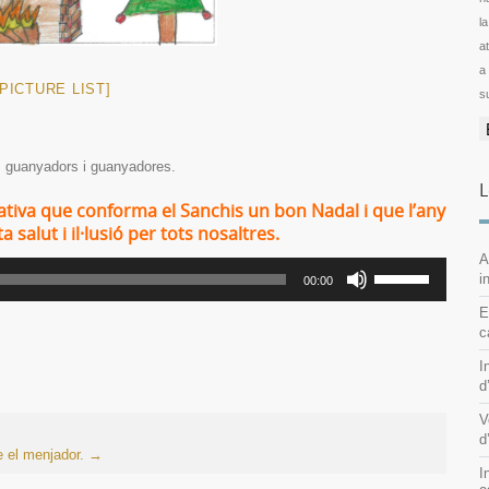
l
ator
a
PICTURE LIST]
s
ls guanyadors i guanyadores.
L
ativa que conforma el Sanchis un bon Nadal i que l’any
salut i il·lusió per tots nosaltres.
A
Utiliza
i
00:00
las
E
teclas
c
de
flecha
I
arriba/abajo
d
para
V
aumentar
d
o
e el menjador.
→
I
disminuir