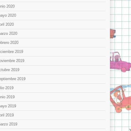
unio 2020
ayo 2020
bril 2020
arzo 2020
ebrero 2020
iciembre 2019
oviembre 2019
ctubre 2019
eptiembre 2019
ulio 2019
unio 2019
ayo 2019
bril 2019
arzo 2019