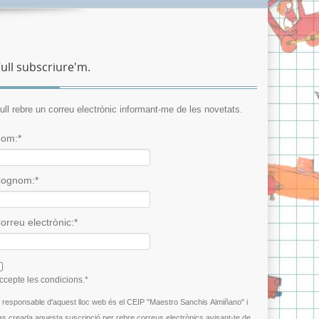
ull subscriure'm.
ull rebre un correu electrònic informant-me de les novetats.
om:*
ognom:*
orreu electrònic:*
 agree terms and conditions.*
ccepte les condicions.*
l responsable d'aquest lloc web és el CEIP "Maestro Sanchis Almiñano" i
as creada aquesta suscripció per rebre correus electrònics avisant-te de