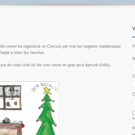
V
el centre ha organitzat un Concurs per triar les targetes nadalenques
V
 Nadal a totes les famílies.
N
 de cada cicle (si les vols veure en gran pica damunt d’ella):
C
C
I
A
E
h