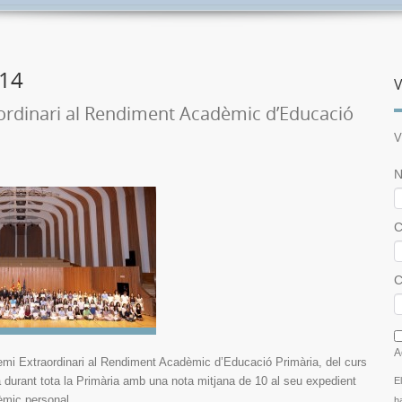
014
V
ordinari al Rendiment Acadèmic d’Educació
V
N
C
C
I
A
remi Extraordinari al Rendiment Acadèmic d’Educació Primària, del curs
ia durant tota la Primària amb una nota mitjana de 10 al seu expedient
E
mic personal.
h