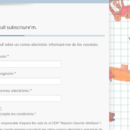
ull subscriure'm.
ull rebre un correu electrònic informant-me de les novetats.
om:*
ognom:*
orreu electrònic:*
 agree terms and conditions.*
ccepte les condicions.*
l responsable d'aquest lloc web és el CEIP "Maestro Sanchis Almiñano" i
as creada aquesta suscripció per rebre correus electrònics avisant-te de