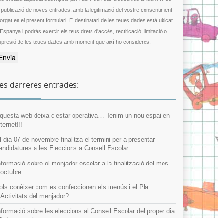
a publicació de noves entrades, amb la legitimació del vostre consentiment
gat en el present formulari. El destinatari de les teues dades està ubicat
 Espanya i podràs exercir els teus drets d'accés, rectificació, limitació o
upresió de les teues dades amb moment que així ho consideres.
es darreres entrades:
questa web deixa d’estar operativa… Tenim un nou espai en
nternet!!!
l dia 07 de novembre finalitza el termini per a presentar
andidatures a les Eleccions a Consell Escolar.
nformació sobre el menjador escolar a la finalització del mes
’octubre.
ols conèixer com es confeccionen els menús i el Pla
’Activitats del menjador?
nformació sobre les eleccions al Consell Escolar del proper dia