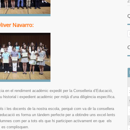
2
Q
liver Navarro:
C
cia en el rendiment acadèmic expedit per la Conselleria d’Educació,
u historial i expedient acadèmic per mitjà d’una diligència específica.
els i les docents de la nostra escola, perquè com va dir la consellera
l’educació es forma un tàndem perfecte per a obtindre uns excel·lents
 alumnes com per a tots els que hi participen activament en que els
s es complisquen.