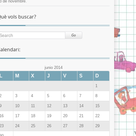
3 de novembre.
uè vols buscar?
Go
alendari:
junio 2014
L
M
X
J
V
S
D
1
2
3
4
5
6
7
8
9
10
11
12
13
14
15
16
17
18
19
20
21
22
23
24
25
26
27
28
29
30