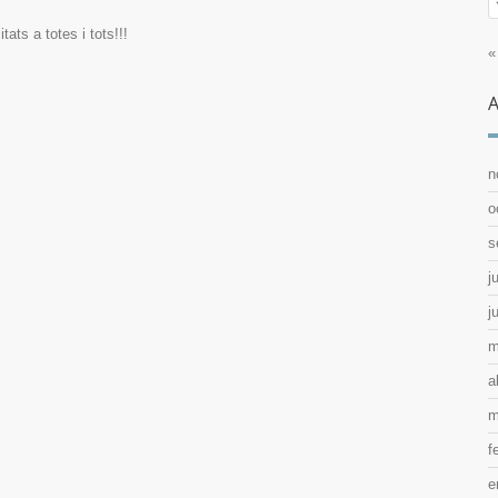
itats a totes i tots!!!
«
A
n
o
s
j
j
m
a
m
f
e