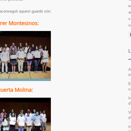
l
aconseguit aquest guardó són:
ator
a
rrer Montesinos:
s
L
A
i
E
uerta Molina:
c
I
d
V
d
I