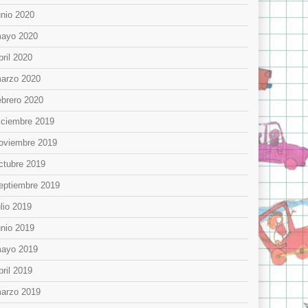
unio 2020
ayo 2020
bril 2020
arzo 2020
ebrero 2020
iciembre 2019
oviembre 2019
ctubre 2019
eptiembre 2019
ulio 2019
unio 2019
ayo 2019
bril 2019
arzo 2019