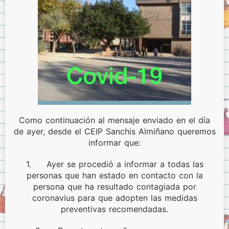
Menjador
Normes del menjador.
Menús del menjador.
Model de tíquet de menjador.
AMPA
ITACA
ITACA per les famílies
Sol·licitud d’accés a «Itaca Familia»
Como continuación al mensaje enviado en el día
ITACA pels docents
de ayer, desde el CEIP
Sanchis Almiñano queremos
informar que:
Avís Legal
Sobre la Protecció de Dades.
1. Ayer se procedió a informar a todas las
personas que han estado en
contacto con la
persona que ha resultado contagiada por
coronavius para que
adopten las medidas
preventivas recomendadas.