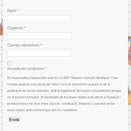
Nom:*
Cognom:*
Correu electrònic:*
I agree terms and conditions.*
Accepte les condicions.*
El responsable d'aquest lloc web és el CEIP "Maestro Sanchis Almiñano" i has
creada aquesta suscripció per rebre correus electrònics avisant-te de la
publicació de noves entrades, amb la legitimació del vostre consentiment atorgat
en el present formulari. El destinatari de les teues dades està ubicat a Espanya i
podràs exercir els teus drets d'accés, rectificació, limitació o supresió de les
teues dades amb moment que així ho consideres.