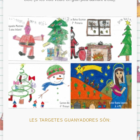
Menjador
Normes del menjador.
Menús del menjador.
Model de tíquet de menjador.
AMPA
ITACA
ITACA per les famílies
Sol·licitud d’accés a «Itaca Familia»
ITACA pels docents
Avís Legal
Sobre la Protecció de Dades.
LES TARGETES GUANYADORES SÓN: