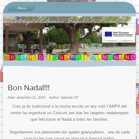
Menu
Inici
Sobre l’escola
Documents del Centre:
Per què «Sanchis Almiñano»?
L’ombú: el nostre preciós arbre
On és l’escola?
Quí som?
Bon Nadal!!!
Calendari escolar 2023-2024
Contacta amb nosaltres…
Date: diciembre 21, 2014
Author: Sanchis-ST
Sobre la Protecció de Dades.
Com ja és tradicional a la nostra escola un any més l’AMPA del
centre ha organitzat un Concurs per triar les targetes nadalenques
Banc de Llibres
que felicitaran el Nadal a totes les famílies.
Llibres de text Curs 2023-2024 i Llistats de Materials Escolars
per nivells.
Seguidament vos presentem les quatre guanyadores, una de cada
cicle (si les vols veure en gran pica damunt d’ella):