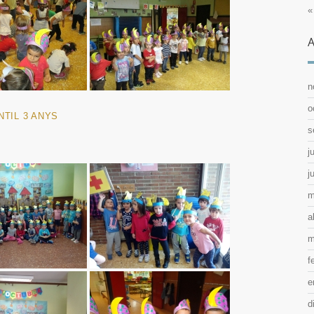
«
A
n
o
NTIL 3 ANYS
s
j
j
m
a
m
f
e
d