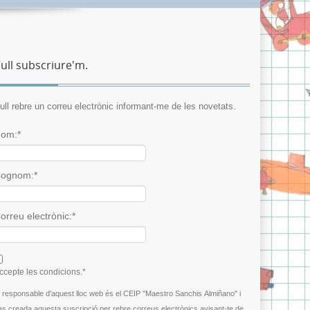
ull subscriure'm.
ull rebre un correu electrònic informant-me de les novetats.
om:*
ognom:*
orreu electrònic:*
 agree terms and conditions.*
ccepte les condicions.*
l responsable d'aquest lloc web és el CEIP "Maestro Sanchis Almiñano" i
as creada aquesta suscripció per rebre correus electrònics avisant-te de