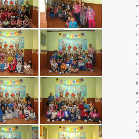
m
a
m
f
d
n
o
s
j
j
m
a
m
f