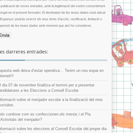
a publicació de noves entrades, amb la legitimació del vostre consentiment
gat en el present formulari. El destinatari de les teues dades està ubicat
 Espanya i podràs exercir els teus drets d'accés, rectificació, limitació o
upresió de les teues dades amb moment que així ho consideres.
es darreres entrades:
questa web deixa d’estar operativa… Tenim un nou espai en
nternet!!!
l dia 07 de novembre finalitza el termini per a presentar
andidatures a les Eleccions a Consell Escolar.
nformació sobre el menjador escolar a la finalització del mes
’octubre.
ols conèixer com es confeccionen els menús i el Pla
’Activitats del menjador?
nformació sobre les eleccions al Consell Escolar del proper dia