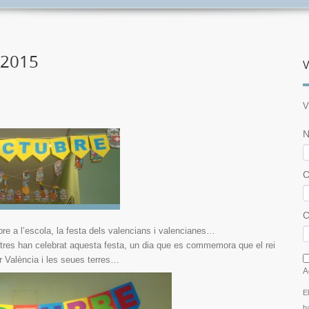
 2015
V
V
N
C
C
re a l’escola, la festa dels valencians i valencianes…
I
tres han celebrat aquesta festa, un dia que es commemora que el rei
 València i les seues terres…
A
E
h