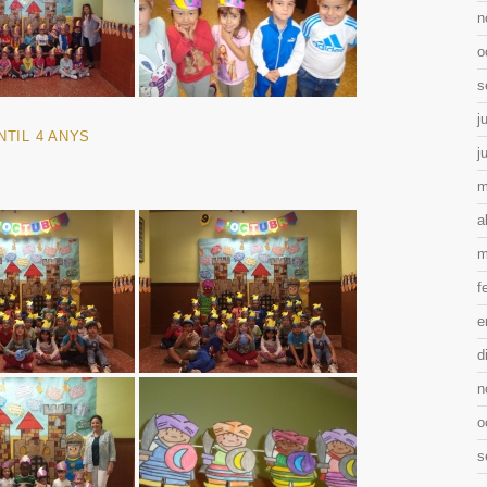
n
o
s
j
NTIL 4 ANYS
j
m
a
m
f
e
d
n
o
s