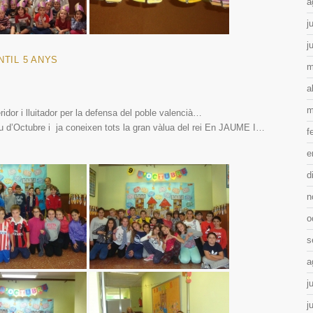
a
j
j
NTIL 5 ANYS
m
a
m
idor i lluitador per la defensa del poble valencià…
 d’Octubre i ja coneixen tots la gran vàlua del rei En JAUME I…
f
e
d
n
o
s
a
j
j