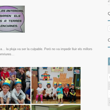
2
Q
C
… la pluja va ser la culpable. Però no va impedir lluir els millors
omriures…