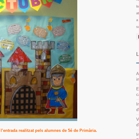
l
ator
a
s
L
A
i
E
c
I
d
V
d
 l’entrada realitzat pels alumnes de 5é de Primària.
I