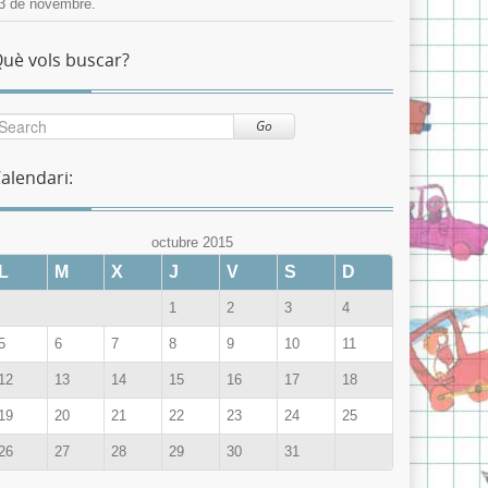
3 de novembre.
uè vols buscar?
Go
alendari:
octubre 2015
L
M
X
J
V
S
D
1
2
3
4
5
6
7
8
9
10
11
12
13
14
15
16
17
18
19
20
21
22
23
24
25
26
27
28
29
30
31