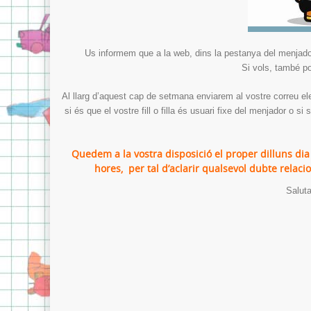
Us informem que a la web, dins la pestanya del menjado
Si vols, també po
Al llarg d’aquest cap de setmana enviarem al vostre correu el
si és que el vostre fill o filla és usuari fixe del menjador o 
Quedem a la vostra disposició el proper dilluns di
hores, per tal d’aclarir qualsevol dubte rela
Saluta