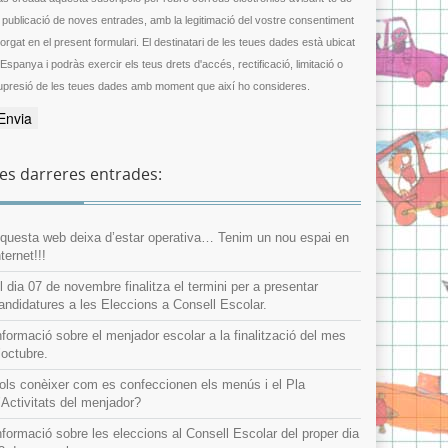
a publicació de noves entrades, amb la legitimació del vostre consentiment
gat en el present formulari. El destinatari de les teues dades està ubicat
 Espanya i podràs exercir els teus drets d'accés, rectificació, limitació o
upresió de les teues dades amb moment que així ho consideres.
es darreres entrades:
questa web deixa d’estar operativa… Tenim un nou espai en
nternet!!!
l dia 07 de novembre finalitza el termini per a presentar
andidatures a les Eleccions a Consell Escolar.
nformació sobre el menjador escolar a la finalització del mes
’octubre.
ols conèixer com es confeccionen els menús i el Pla
’Activitats del menjador?
nformació sobre les eleccions al Consell Escolar del proper dia