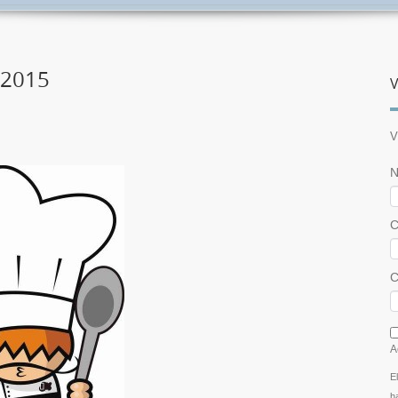
 2015
V
V
N
C
C
I
A
E
h