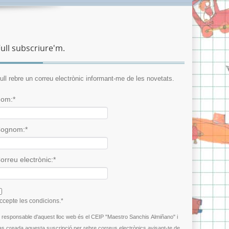
ull subscriure'm.
ull rebre un correu electrònic informant-me de les novetats.
om:*
ognom:*
orreu electrònic:*
 agree terms and conditions.*
ccepte les condicions.*
l responsable d'aquest lloc web és el CEIP "Maestro Sanchis Almiñano" i
as creada aquesta suscripció per rebre correus electrònics avisant-te de