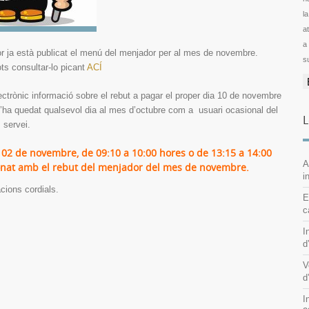
l
ator
a
r ja està publicat el menú del menjador per al mes de novembre.
s
ts consultar-lo picant
ACÍ
ectrònic informació sobre el rebut a pagar el proper dia 10 de novembre
si s’ha quedat qualsevol dia al mes d’octubre com a usuari ocasional del
L
servei.
a 02 de novembre, de 09:10 a 10:00 hores o de 13:15 a 14:00
A
cionat amb el rebut del menjador del mes de novembre.
i
cions cordials.
E
c
I
d
V
d
I