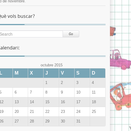
3 de novembre.
uè vols buscar?
Go
alendari:
octubre 2015
L
M
X
J
V
S
D
1
2
3
4
5
6
7
8
9
10
11
12
13
14
15
16
17
18
19
20
21
22
23
24
25
26
27
28
29
30
31